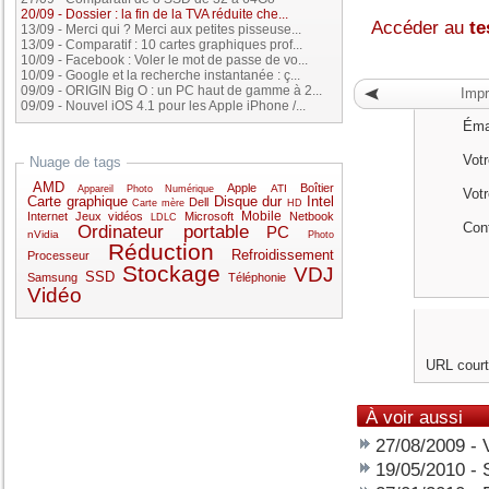
20/09
-
Dossier : la fin de la TVA réduite che...
Accéder au
te
13/09
-
Merci qui ? Merci aux petites pisseuse...
13/09
-
Comparatif : 10 cartes graphiques prof...
10/09
-
Facebook : Voler le mot de passe de vo...
10/09
-
Google et la recherche instantanée : ç...
09/09
-
ORIGIN Big O : un PC haut de gamme à 2...
Impr
09/09
-
Nouvel iOS 4.1 pour les Apple iPhone /...
Émai
Votr
Nuage de tags
AMD
Apple
Boîtier
ATI
Appareil Photo Numérique
Vot
Carte graphique
Disque dur
Intel
Dell
Carte mère
HD
Mobile
Internet
Jeux vidéos
Microsoft
Netbook
LDLC
Cont
Ordinateur portable
PC
nVidia
Photo
Réduction
Refroidissement
Processeur
Stockage
VDJ
SSD
Samsung
Téléphonie
Vidéo
URL court
À voir aussi
27/08/2009
-
19/05/2010
-