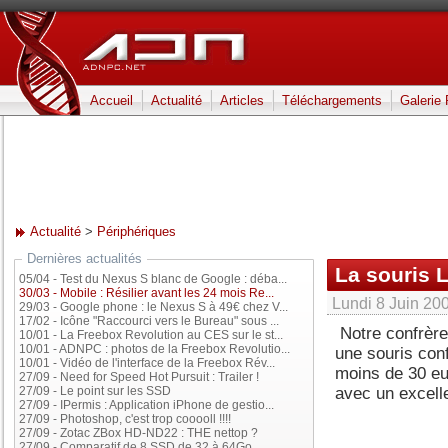
Accueil
Actualité
Articles
Téléchargements
Galerie
Actualité
>
Périphériques
Dernières actualités
La souris 
05/04
-
Test du Nexus S blanc de Google : déba...
30/03
-
Mobile : Résilier avant les 24 mois Re...
Lundi 8 Juin 200
29/03
-
Google phone : le Nexus S à 49€ chez V...
17/02
-
Icône "Raccourci vers le Bureau" sous ...
Notre confrère
10/01
-
La Freebox Revolution au CES sur le st...
10/01
-
ADNPC : photos de la Freebox Revolutio...
une souris conf
10/01
-
Vidéo de l'interface de la Freebox Rév...
moins de 30 eu
27/09
-
Need for Speed Hot Pursuit : Trailer !
avec un excellen
27/09
-
Le point sur les SSD
27/09
-
IPermis : Application iPhone de gestio...
27/09
-
Photoshop, c'est trop cooooll !!!!
27/09
-
Zotac ZBox HD-ND22 : THE nettop ?
27/09
-
Comparatif de 8 SSD de 32 à 64Go