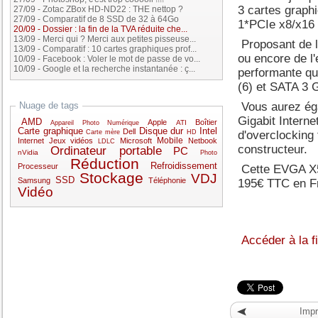
3 cartes graphi
27/09
-
Zotac ZBox HD-ND22 : THE nettop ?
27/09
-
Comparatif de 8 SSD de 32 à 64Go
1*PCIe x8/x16 
20/09
-
Dossier : la fin de la TVA réduite che...
13/09
-
Merci qui ? Merci aux petites pisseuse...
Proposant de l
13/09
-
Comparatif : 10 cartes graphiques prof...
ou encore de l
10/09
-
Facebook : Voler le mot de passe de vo...
10/09
-
Google et la recherche instantanée : ç...
performante qui
(6) et SATA 3 
Vous aurez éga
Nuage de tags
Gigabit Interne
AMD
Apple
Boîtier
ATI
Appareil Photo Numérique
Carte graphique
Disque dur
Intel
Dell
d'overclocking 
Carte mère
HD
Mobile
Internet
Jeux vidéos
Microsoft
Netbook
LDLC
constructeur.
Ordinateur portable
PC
nVidia
Photo
Réduction
Refroidissement
Processeur
Cette EVGA X5
Stockage
VDJ
SSD
Samsung
Téléphonie
195€ TTC en Fr
Vidéo
Accéder à la f
Impr