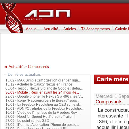
Accueil
Actualité
Articles
Téléchargements
Galerie
Actualité
>
Composants
Dernières actualités
Carte mère
15/02
-
MAX SimpleCrm : gestion client en lign...
15/12
-
Acheter le Galaxy Nexus en France
Gbps
05/04
-
Test du Nexus S blanc de Google : déba...
30/03
-
Mobile : Résilier avant les 24 mois Re...
Mercredi 1 Sept
29/03
-
Google phone : le Nexus S à 49€ chez V...
17/02
-
Icône "Raccourci vers le Bureau" sous ...
Composants
10/01
-
La Freebox Revolution au CES sur le st...
10/01
-
ADNPC : photos de la Freebox Revolutio...
Le constructeu
10/01
-
Vidéo de l'interface de la Freebox Rév...
intéressante :
27/09
-
Need for Speed Hot Pursuit : Trailer !
27/09
-
Le point sur les SSD
1366, elle intè
27/09
-
IPermis : Application iPhone de gestio...
accueillir jus
27/09
-
Photoshop, c'est trop cooooll !!!!