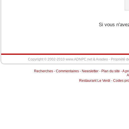
Si vous n'ave
Copyright © 2002-2010 www.ADNPC.net &
Avadeo
- Propriété d
Recherches
-
Commentaires
-
Newsletter
-
Plan du site
-
A p
A
Restaurant Le Verdi
-
Codes pr