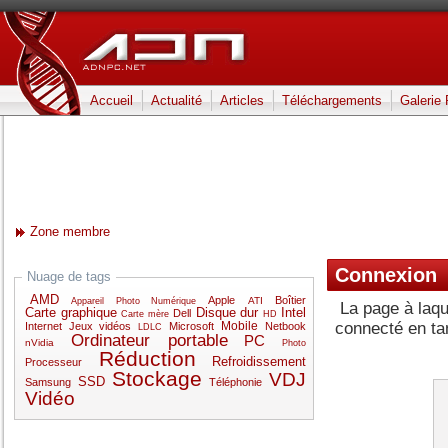
Accueil
Actualité
Articles
Téléchargements
Galerie
Zone membre
Connexion
Nuage de tags
AMD
Apple
Boîtier
ATI
Appareil Photo Numérique
La page à laqu
Carte graphique
Disque dur
Intel
Dell
Carte mère
HD
Mobile
connecté en t
Internet
Jeux vidéos
Microsoft
Netbook
LDLC
Ordinateur portable
PC
nVidia
Photo
Réduction
Refroidissement
Processeur
Stockage
VDJ
SSD
Samsung
Téléphonie
Vidéo