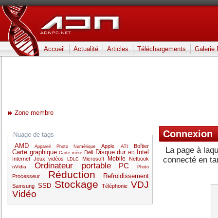
Accueil
Actualité
Articles
Téléchargements
Galerie
Zone membre
Connexion
Nuage de tags
AMD
Apple
Boîtier
ATI
Appareil Photo Numérique
La page à laqu
Carte graphique
Disque dur
Intel
Dell
Carte mère
HD
Mobile
connecté en t
Internet
Jeux vidéos
Microsoft
Netbook
LDLC
Ordinateur portable
PC
nVidia
Photo
Réduction
Refroidissement
Processeur
Stockage
VDJ
SSD
Samsung
Téléphonie
Vidéo