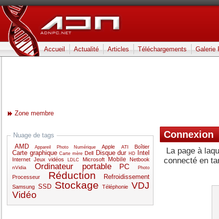
Accueil
Actualité
Articles
Téléchargements
Galerie
Zone membre
Connexion
Nuage de tags
AMD
Apple
Boîtier
ATI
Appareil Photo Numérique
La page à laqu
Carte graphique
Disque dur
Intel
Dell
Carte mère
HD
Mobile
connecté en t
Internet
Jeux vidéos
Microsoft
Netbook
LDLC
Ordinateur portable
PC
nVidia
Photo
Réduction
Refroidissement
Processeur
Stockage
VDJ
SSD
Samsung
Téléphonie
Vidéo