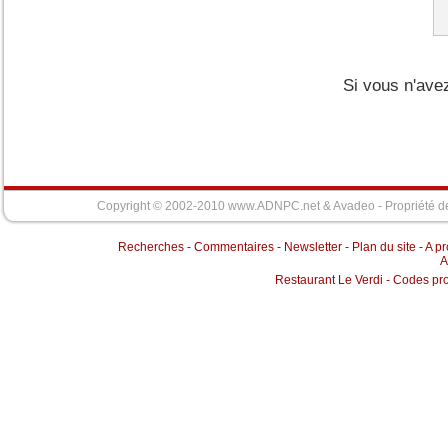
Si vous n'ave
Copyright © 2002-2010 www.ADNPC.net &
Avadeo
- Propriété d
Recherches
-
Commentaires
-
Newsletter
-
Plan du site
-
A p
A
Restaurant Le Verdi
-
Codes pr