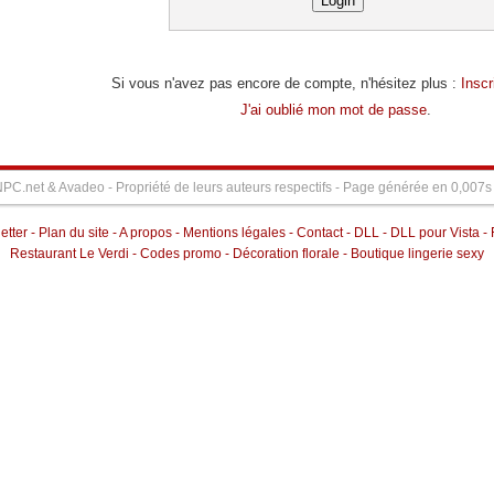
Si vous n'avez pas encore de compte, n'hésitez plus :
Insc
J'ai oublié mon mot de passe
.
NPC.net &
Avadeo
- Propriété de leurs auteurs respectifs - Page générée en 0,007
etter
-
Plan du site
-
A propos
-
Mentions légales
-
Contact
-
DLL
-
DLL pour Vista
-
Restaurant Le Verdi
-
Codes promo
-
Décoration florale
-
Boutique lingerie sexy