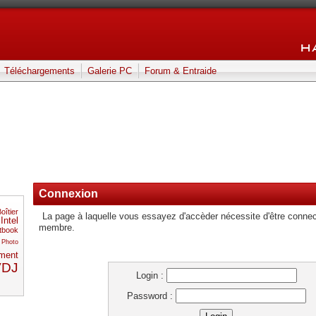
Téléchargements
Galerie PC
Forum & Entraide
Connexion
oîtier
La page à laquelle vous essayez d'accèder nécessite d'être connec
Intel
membre.
tbook
Photo
ement
VDJ
Login :
Password :