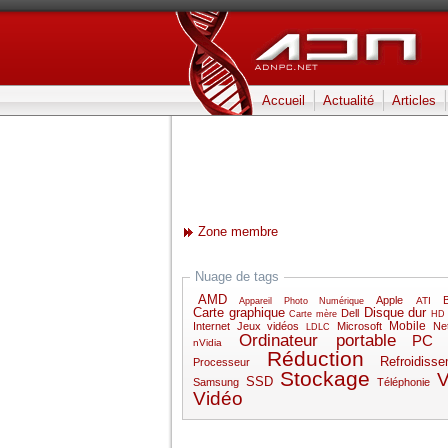
Accueil
Actualité
Articles
Zone membre
Nuage de tags
AMD
Apple
B
ATI
Appareil Photo Numérique
Carte graphique
Disque dur
Dell
Carte mère
HD
Mobile
Internet
Jeux vidéos
Microsoft
Ne
LDLC
Ordinateur portable
PC
nVidia
Réduction
Refroidiss
Processeur
Stockage
SSD
Samsung
Téléphonie
Vidéo