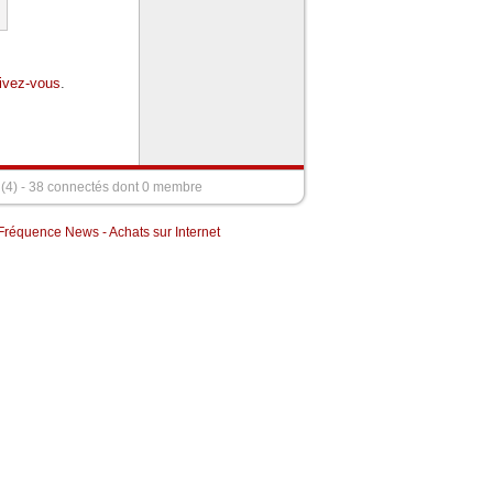
rivez-vous
.
s (4) - 38 connectés dont 0 membre
Fréquence News
-
Achats sur Internet