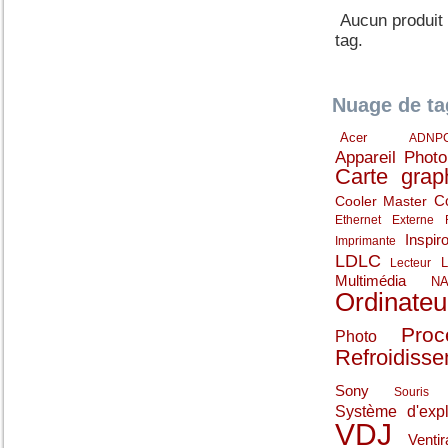
Aucun produit
tag.
Nuage de ta
Acer
ADNP
Appareil Phot
Carte grap
C
Cooler Master
Ethernet
Externe
Inspir
Imprimante
LDLC
Lecteur
Multimédia
N
Ordinateu
Proc
Photo
Refroidiss
Sony
Souris
Système d'expl
VDJ
Ventir