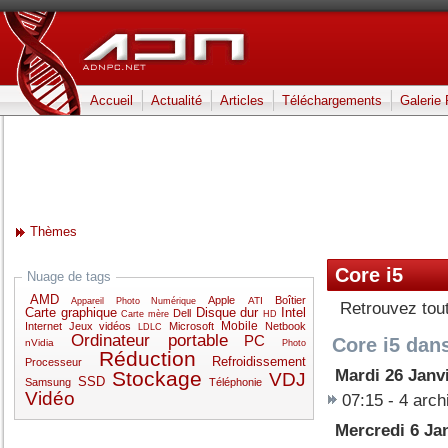
Accueil
Actualité
Articles
Téléchargements
Galerie
Thèmes
Core i5
Nuage de tags
AMD
Apple
Boîtier
ATI
Appareil Photo Numérique
Retrouvez tou
Carte graphique
Disque dur
Intel
Dell
Carte mère
HD
Mobile
Internet
Jeux vidéos
Microsoft
Netbook
LDLC
Ordinateur portable
PC
Core i5 dans
nVidia
Photo
Réduction
Refroidissement
Processeur
Mardi 26 Janv
Stockage
VDJ
SSD
Samsung
Téléphonie
Vidéo
07:15 -
4 arch
Mercredi 6 Ja