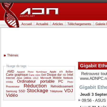
Accueil
Actualité
Articles
Téléchargements
Galerie
Thèmes
Gigabit Eth
Nuage de tags
AMD
Apple
Boîtier
ATI
Appareil Photo Numérique
Retrouvez tou
Carte graphique
Disque dur
Intel
Dell
Carte mère
HD
Mobile
www.ADNPC.n
Internet
Jeux vidéos
Microsoft
Netbook
LDLC
Ordinateur portable
PC
nVidia
Photo
Réduction
Gigabit Ethe
Refroidissement
Processeur
Stockage
VDJ
SSD
Samsung
Téléphonie
Jeudi 3 Septe
Vidéo
09:56 -
ASUS 1