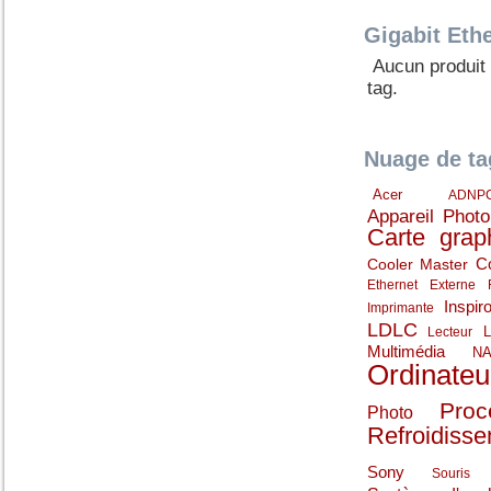
Gigabit Eth
Aucun produit
tag.
Nuage de ta
Acer
ADNP
Appareil Phot
Carte grap
C
Cooler Master
Ethernet
Externe
Inspir
Imprimante
LDLC
Lecteur
Multimédia
N
Ordinateu
Proc
Photo
Refroidiss
Sony
Souris