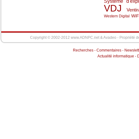
Système d'expl
VDJ
Ventir
WiF
Western Digital
Copyright © 2002-2012 www.ADNPC.net &
Avadeo
- Propriété d
Recherches
-
Commentaires
-
Newslett
Actualité informatique
-