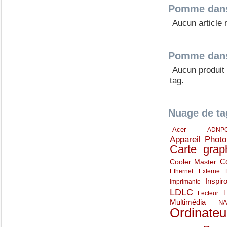
Pomme dans 
Aucun article 
Pomme dans
Aucun produit
tag.
Nuage de ta
Acer
ADNP
Appareil Phot
Carte grap
C
Cooler Master
Ethernet
Externe
Inspir
Imprimante
LDLC
Lecteur
Multimédia
N
Ordinateu