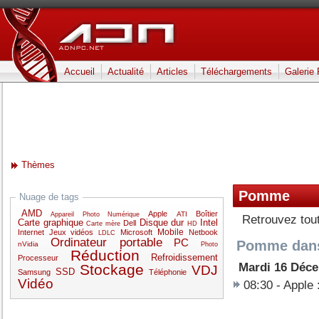
Accueil
Actualité
Articles
Téléchargements
Galerie
Thèmes
Pomme
Nuage de tags
AMD
Apple
Boîtier
ATI
Appareil Photo Numérique
Retrouvez tou
Carte graphique
Disque dur
Intel
Dell
Carte mère
HD
Mobile
Internet
Jeux vidéos
Microsoft
Netbook
LDLC
Ordinateur portable
PC
Pomme dans 
nVidia
Photo
Réduction
Refroidissement
Processeur
Mardi 16 Déc
Stockage
VDJ
SSD
Samsung
Téléphonie
Vidéo
08:30 -
Apple 