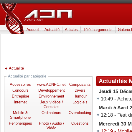
Accueil
Actualité
Articles
Téléchargements
Galerie
Actualité
Actualité par catégorie
Actualités 
Accessoires
www.ADNPC.net
Composants
Concours
Développement
Divers
Jeudi 15 Déce
Entreprise
Environnement
Humour
10:49
-
Achete
Internet
Jeux vidéos /
Logiciels
Consoles
Mardi 5 Avril 
Mobile &
Ordinateurs
Overclocking
12:18
-
Test d
Smartphone
Périphériques
Photo / Audio /
Questions
Mercredi 30 M
Vidéo
12:19
-
Mobile