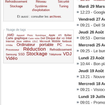
Refroidissement
Réseau
Sécurité
Mardi 29 Mars
Stockage
Système
Tuning
d'exploitation
12:23
-
Google
Et aussi : consulter les
archives
.
Vendredi 27 A
09:21
-
Dell S
Nuage de tags
Jeudi 26 Août
AMD
Apple
Boîtier
ATI
Appareil Photo Numérique
09:53
-
Dernie
Carte graphique
Disque dur
Intel
Dell
Carte mère
HD
Mobile
Internet
Jeux vidéos
Microsoft
Netbook
LDLC
Ordinateur portable
PC
Mercredi 25 A
nVidia
Photo
Réduction
Refroidissement
Processeur
09:25
-
Le bum
Stockage
VDJ
SSD
Samsung
Téléphonie
Vidéo
Lundi 23 Août
10:44
-
Bon pl
Jeudi 19 Août
13:21
-
Nouvel
Mercredi 18 A
09:21
-
Visioc
Lundi 19 Juill
09:01
-
Promot